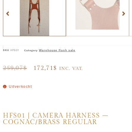
SKU
HFS01
Warehouse flash sale
Category
259,07
$
172,71
$
INC. VAT.
Uitverkocht
HFS01 | CAMERA HARNESS –
COGNAC/BRASS REGULAR