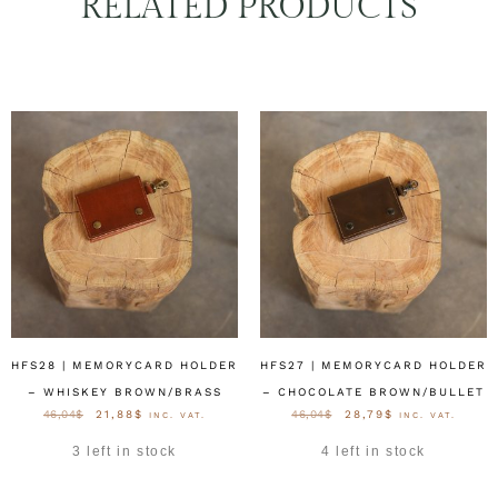
RELATED PRODUCTS
HFS28 | MEMORYCARD HOLDER
HFS27 | MEMORYCARD HOLDER
– WHISKEY BROWN/BRASS
– CHOCOLATE BROWN/BULLET
46,04
$
21,88
$
46,04
$
28,79
$
INC. VAT.
INC. VAT.
3 left in stock
4 left in stock
OPTIES SELECTEREN
OPTIES SELECTEREN