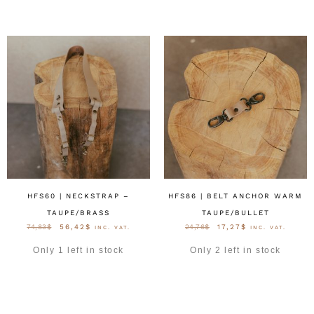
HFS60 | NECKSTRAP –
HFS86 | BELT ANCHOR WARM
TAUPE/BRASS
TAUPE/BULLET
74,83
$
56,42
$
24,76
$
17,27
$
INC. VAT.
INC. VAT.
Only 1 left in stock
Only 2 left in stock
OPTIES SELECTEREN
OPTIES SELECTEREN