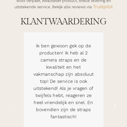
Mooi verpakt, kwali­ta­tief product, snelle levering en
Trustpilot
uitstekende service. Bekijk alle reviews via
KLANTWAARDERING
Ik ben gewoon gek op de
Erg t
producten! Ik heb al 2
camer
camera straps en de
tij
kwaliteit en het
kaart
vakmanschap zijn absoluut
sup
top! De service is ook
Snell
uitstekend! Als je vragen of
twijfels hebt, reageren ze
heel vriendelijk en snel. En
bovendien zijn de straps
DUAL
fantastisch!