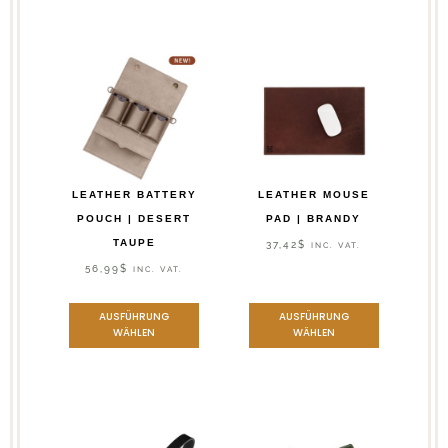
LEATHER BATTERY
LEATHER MOUSE
POUCH | DESERT
PAD | BRANDY
TAUPE
37,42
$
INC. VAT.
56,99
$
INC. VAT.
AUSFÜHRUNG
AUSFÜHRUNG
WÄHLEN
WÄHLEN