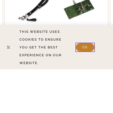
QUICK RELEASE
MEMORY CARD
THIS WEBSITE USES
WRIST STRAP |
HOLDER |
COOKIES TO ENSURE
BLACK
PREMIUM GREEN
YOU GET THE BEST
OK
54,69
$
51,24
$
INC. VAT.
INC. VAT.
EXPERIENCE ON OUR
AUSFÜHRUNG
AUSFÜHRUNG
WEBSITE.
WÄHLEN
WÄHLEN