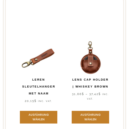
LEREN
LENS CAP HOLDER
SLEUTELHANGER
| WHISKEY BROWN
MET NAAM
31,66
$
–
37,42
$
INC.
VAT.
20,15
$
INC. VAT.
AUSFÜHRUNG
AUSFÜHRUNG
WÄHLEN
WÄHLEN