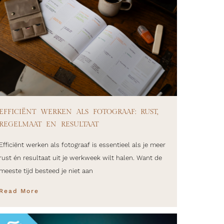
EFFICIËNT WERKEN ALS FOTOGRAAF: RUST,
REGELMAAT EN RESULTAAT
Efficiënt werken als fotograaf is essentieel als je meer
rust én resultaat uit je werkweek wilt halen. Want de
meeste tijd besteed je niet aan
Read More