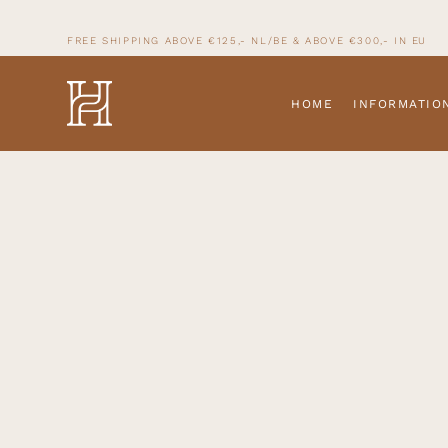
FREE SHIPPING ABOVE €125,- NL/BE & ABOVE
€300,- IN
EU
HOME
INFORMATIO