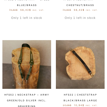
BLUE/BRASS
CHESTNUT/BRASS
74,83
$
56,42
$
74,83
$
56,42
$
INC. VAT.
INC. VAT.
Only 1 left in stock
Only 1 left in stock
AUSFÜHRUNG WÄHLEN
AUSFÜHRUNG WÄHLEN
HFS52 | NECKSTRAP – ARMY
HFS32 | CHESTSTRAP
GREEN/OLD SILVER INCL.
BLACK/BRASS LARGE
27,06
$
10,94
$
INC. VAT.
GRAVERING