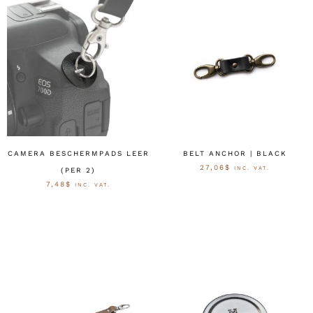
CAMERA BESCHERMPADS LEER
BELT ANCHOR | BLACK
27,06
$
INC. VAT.
(PER 2)
7,48
$
INC. VAT.
AUSFÜHRUNG WÄHLEN
AUSFÜHRUNG WÄHLEN