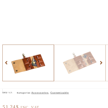
SKU
N/A
Accessories
Customizable
Kategorien
,
51,24
$
INC. VAT.