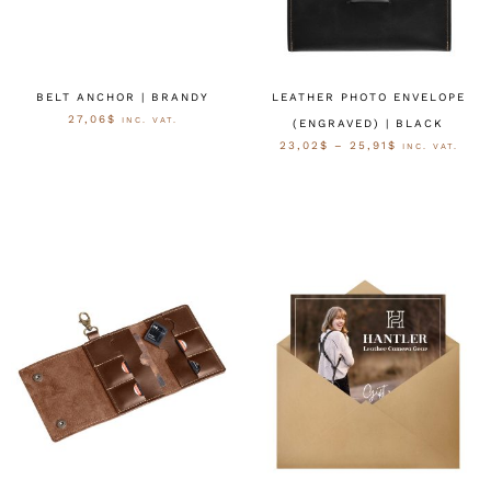
BELT ANCHOR | BRANDY
LEATHER PHOTO ENVELOPE
27,06
$
INC. VAT.
(ENGRAVED) | BLACK
23,02
$
–
25,91
$
INC. VAT.
AUSFÜHRUNG WÄHLEN
AUSFÜHRUNG WÄHLEN