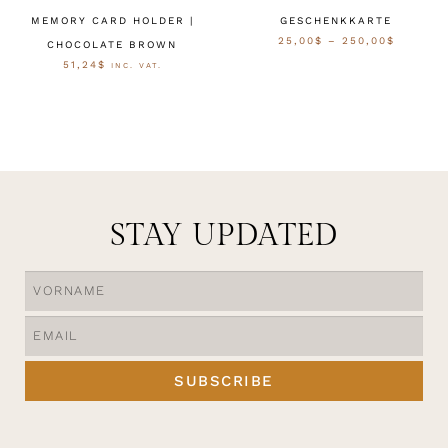
MEMORY CARD HOLDER |
GESCHENKKARTE
25,00
$
–
250,00
$
CHOCOLATE BROWN
51,24
$
INC. VAT.
OPTIONEN WÄHLEN
AUSFÜHRUNG WÄHLEN
STAY UPDATED
SUBSCRIBE