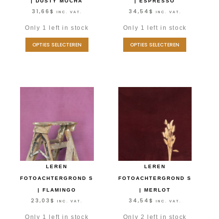
| DUSTY MOCHA
| ESPRESSO
31,66
$
34,54
$
INC. VAT.
INC. VAT.
Only 1 left in stock
Only 1 left in stock
OPTIES SELECTEREN
OPTIES SELECTEREN
LEREN
LEREN
FOTOACHTERGROND S
FOTOACHTERGROND S
| FLAMINGO
| MERLOT
23,03
$
34,54
$
INC. VAT.
INC. VAT.
Only 1 left in stock
Only 2 left in stock