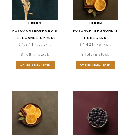
LEREN
LEREN
FOTOACHTERGROND S
FOTOACHTERGROND S
| ELEGANCE SPRUCE
| OREGANO
34,54
$
37,42
$
INC. VAT.
INC. VAT.
3 left in stock
3 left in stock
OPTIES SELECTEREN
OPTIES SELECTEREN