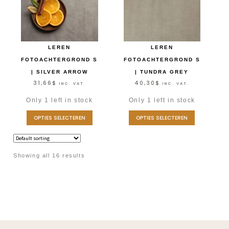
LEREN
LEREN
FOTOACHTERGROND S
FOTOACHTERGROND S
| SILVER ARROW
| TUNDRA GREY
31,66
$
40,30
$
INC. VAT.
INC. VAT.
Only 1 left in stock
Only 1 left in stock
OPTIES SELECTEREN
OPTIES SELECTEREN
Showing all 16 results