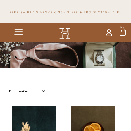
FREE SHIPPING ABOVE €125,- NL/BE & ABOVE
€300,- IN
EU
0