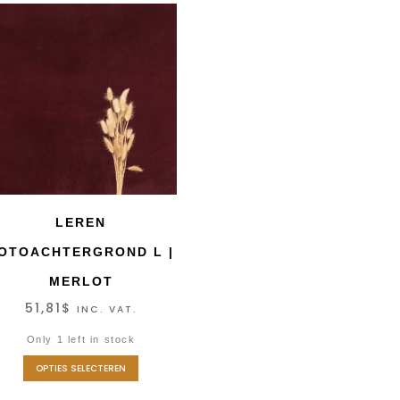
LEREN
OTOACHTERGROND L |
MERLOT
51,81
$
INC. VAT.
Only 1 left in stock
OPTIES SELECTEREN