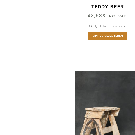
TEDDY BEER
48,93
$
INC. VAT.
Only 1 left in stock
OPTIES SELECTEREN