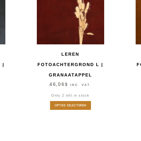
LEREN
 |
FOTOACHTERGROND L |
F
GRANAATAPPEL
46,06
$
INC. VAT.
Only 2 left in stock
OPTIES SELECTEREN