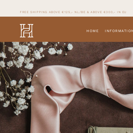
FREE SHIPPING ABOVE €125,- NL/BE & ABOVE
€300,- IN
EU
HOME
INFORMATIO