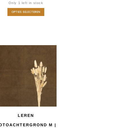
Only 1 left in stock
OPTIES SELECTEREN
LEREN
OTOACHTERGROND M |