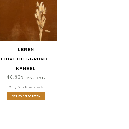
LEREN
OTOACHTERGROND L |
KANEEL
48,93
$
INC. VAT.
Only 2 left in stock
OPTIES SELECTEREN