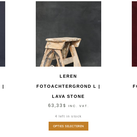
LEREN
 |
FOTOACHTERGROND L |
F
LAVA STONE
63,33
$
INC. VAT.
4 left in stock
OPTIES SELECTEREN