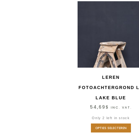
LEREN
FOTOACHTERGROND L
LAKE BLUE
54,69
$
INC. VAT.
Only 2 left in stock
OPTIES SELECTEREN