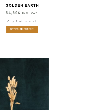
GOLDEN EARTH
54,69
$
INC. VAT.
Only 1 left in stock
OPTIES SELECTEREN