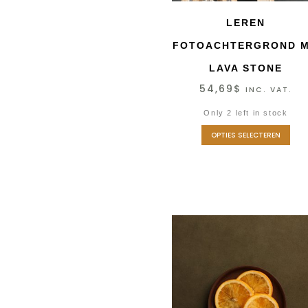
LEREN
FOTOACHTERGROND M
LAVA STONE
54,69
$
INC. VAT.
Only 2 left in stock
OPTIES SELECTEREN