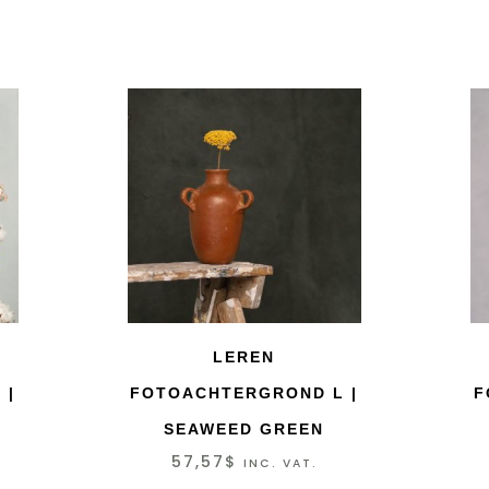
LEREN
 |
FOTOACHTERGROND L |
F
SEAWEED GREEN
57,57
$
INC. VAT.