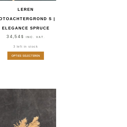
LEREN
OTOACHTERGROND S |
ELEGANCE SPRUCE
34,54
$
INC. VAT.
3 left in stock
OPTIES SELECTEREN