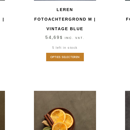
LEREN
 |
FOTOACHTERGROND M |
F
VINTAGE BLUE
54,69
$
INC. VAT.
5 left in stock
OPTIES SELECTEREN