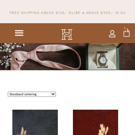
FREE SHIPPING ABOVE €125,- NL/BE & ABOVE
€300,- IN
EU
0