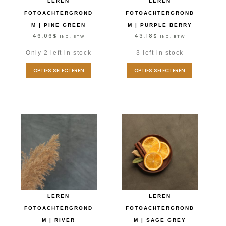
LEREN
LEREN
FOTOACHTERGROND
FOTOACHTERGROND
M | PINE GREEN
M | PURPLE BERRY
46,06
$
43,18
$
INC. BTW
INC. BTW
Only 2 left in stock
3 left in stock
OPTIES SELECTEREN
OPTIES SELECTEREN
LEREN
LEREN
FOTOACHTERGROND
FOTOACHTERGROND
M | RIVER
M | SAGE GREY