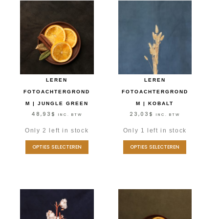
LEREN
LEREN
FOTOACHTERGROND
FOTOACHTERGROND
M | JUNGLE GREEN
M | KOBALT
48,93
$
23,03
$
INC. BTW
INC. BTW
Only 2 left in stock
Only 1 left in stock
OPTIES SELECTEREN
OPTIES SELECTEREN