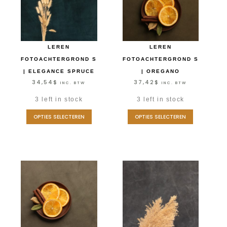
LEREN
LEREN
FOTOACHTERGROND S
FOTOACHTERGROND S
| ELEGANCE SPRUCE
| OREGANO
34,54
$
37,42
$
INC. BTW
INC. BTW
3 left in stock
3 left in stock
OPTIES SELECTEREN
OPTIES SELECTEREN