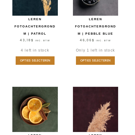
LEREN
LEREN
FOTOACHTERGROND
FOTOACHTERGROND
M | PATROL
M | PEBBLE BLUE
43,18
$
46,06
$
INC. BTW
INC. BTW
4 left in stock
Only 1 left in stock
OPTIES SELECTEREN
OPTIES SELECTEREN