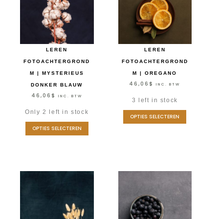
LEREN
LEREN
FOTOACHTERGROND
FOTOACHTERGROND
M | MYSTERIEUS
M | OREGANO
46,06
$
INC. BTW
DONKER BLAUW
46,06
$
INC. BTW
3 left in stock
Only 2 left in stock
OPTIES SELECTEREN
OPTIES SELECTEREN