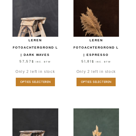
LEREN
LEREN
FOTOACHTERGROND L
FOTOACHTERGROND L
| DARK WAVES
| ESPRESSO
57,57
$
51,81
$
INC. BTW
INC. BTW
Only 2 left in stock
Only 2 left in stock
OPTIES SELECTEREN
OPTIES SELECTEREN