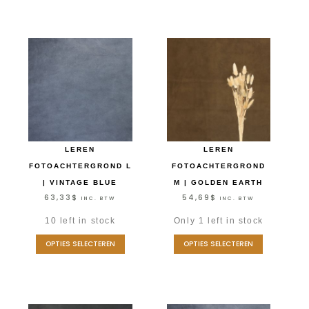
LEREN
LEREN
FOTOACHTERGROND L
FOTOACHTERGROND
| VINTAGE BLUE
M | GOLDEN EARTH
63,33
$
54,69
$
INC. BTW
INC. BTW
10 left in stock
Only 1 left in stock
OPTIES SELECTEREN
OPTIES SELECTEREN