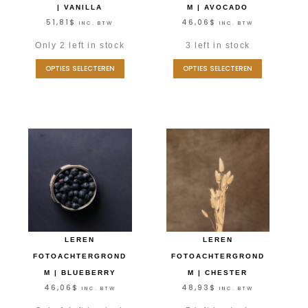
| VANILLA
M | AVOCADO
51,81
$
46,06
$
INC. BTW
INC. BTW
Only 2 left in stock
3 left in stock
OPTIES SELECTEREN
OPTIES SELECTEREN
LEREN
LEREN
FOTOACHTERGROND
FOTOACHTERGROND
M | BLUEBERRY
M | CHESTER
46,06
$
48,93
$
INC. BTW
INC. BTW