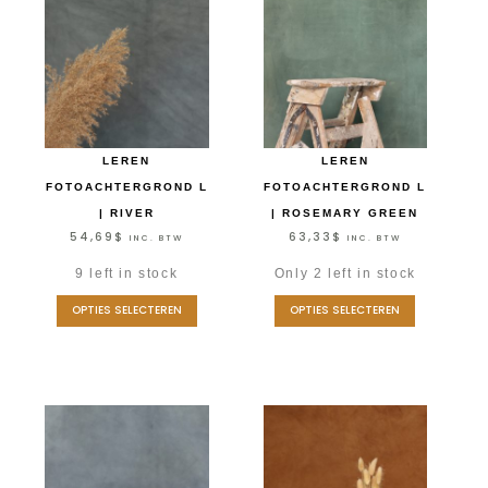
LEREN
LEREN
FOTOACHTERGROND L
FOTOACHTERGROND L
| RIVER
| ROSEMARY GREEN
54,69
$
63,33
$
INC. BTW
INC. BTW
9 left in stock
Only 2 left in stock
OPTIES SELECTEREN
OPTIES SELECTEREN