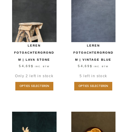
LEREN
LEREN
FOTOACHTERGROND
FOTOACHTERGROND
M | LAVA STONE
M | VINTAGE BLUE
54,69
$
54,69
$
INC. BTW
INC. BTW
Only 2 left in stock
5 left in stock
OPTIES SELECTEREN
OPTIES SELECTEREN