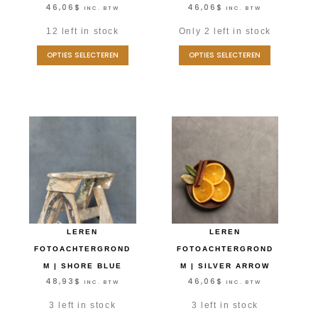
46,06
$
46,06
$
INC. BTW
INC. BTW
12 left in stock
Only 2 left in stock
OPTIES SELECTEREN
OPTIES SELECTEREN
LEREN
LEREN
FOTOACHTERGROND
FOTOACHTERGROND
M | SHORE BLUE
M | SILVER ARROW
48,93
$
46,06
$
INC. BTW
INC. BTW
3 left in stock
3 left in stock