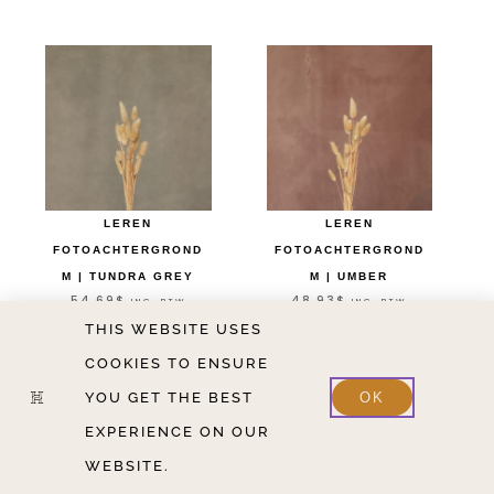
LEREN
LEREN
FOTOACHTERGROND
FOTOACHTERGROND
M | TUNDRA GREY
M | UMBER
54,69
$
48,93
$
INC. BTW
INC. BTW
THIS WEBSITE USES
4 left in stock
4 left in stock
COOKIES TO ENSURE
OPTIES SELECTEREN
OPTIES SELECTEREN
YOU GET THE BEST
OK
EXPERIENCE ON OUR
WEBSITE.