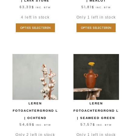
| LAVA STONE
| MERLOT
63,33
$
51,81
$
INC. BTW
INC. BTW
4 left in stock
Only 1 left in stock
OPTIES SELECTEREN
OPTIES SELECTEREN
LEREN
LEREN
FOTOACHTERGROND L
FOTOACHTERGROND L
| OCHTEND
| SEAWEED GREEN
54,69
$
57,57
$
INC. BTW
INC. BTW
Only 2 left in stock
Only 1 left in stock