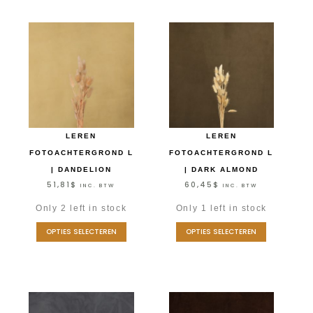
LEREN
LEREN
FOTOACHTERGROND L
FOTOACHTERGROND L
| DANDELION
| DARK ALMOND
51,81
$
60,45
$
INC. BTW
INC. BTW
Only 2 left in stock
Only 1 left in stock
OPTIES SELECTEREN
OPTIES SELECTEREN