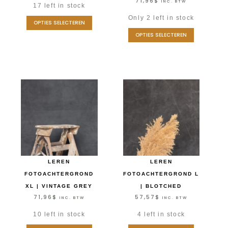
71,96
$
INC. BTW
17 left in stock
Only 2 left in stock
OPTIES SELECTEREN
OPTIES SELECTEREN
LEREN
LEREN
FOTOACHTERGROND
FOTOACHTERGROND L
XL | VINTAGE GREY
| BLOTCHED
71,96
$
57,57
$
INC. BTW
INC. BTW
10 left in stock
4 left in stock