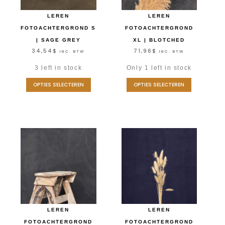
LEREN
LEREN
FOTOACHTERGROND S
FOTOACHTERGROND
| SAGE GREY
XL | BLOTCHED
34,54
$
71,96
$
INC. BTW
INC. BTW
3 left in stock
Only 1 left in stock
OPTIES SELECTEREN
OPTIES SELECTEREN
LEREN
LEREN
FOTOACHTERGROND
FOTOACHTERGROND