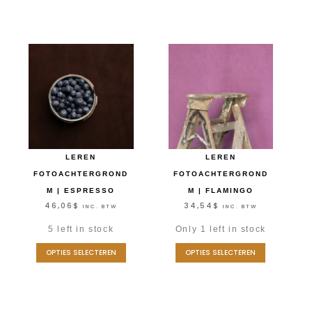
LEREN
LEREN
FOTOACHTERGROND
FOTOACHTERGROND
M | ESPRESSO
M | FLAMINGO
46,06
$
34,54
$
INC. BTW
INC. BTW
5 left in stock
Only 1 left in stock
OPTIES SELECTEREN
OPTIES SELECTEREN