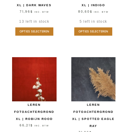
XL | DARK WAVES
XL | INDIGO
71,96
$
80,60
$
INC. BTW
INC. BTW
13 left in stock
5 left in stock
OPTIES SELECTEREN
OPTIES SELECTEREN
LEREN
LEREN
FOTOACHTERGROND
FOTOACHTERGROND
XL | ROBIJN ROOD
XL | SPOTTED EAGLE
66,21
$
INC. BTW
RAY