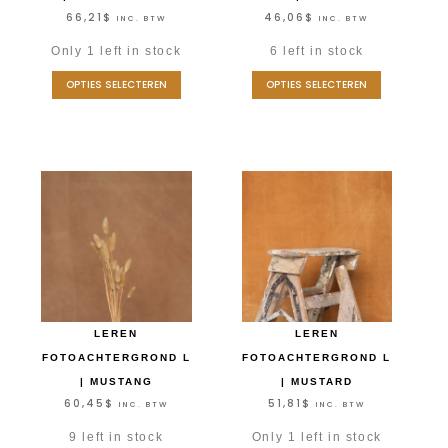
66,21
$
46,06
$
INC. BTW
INC. BTW
Only 1 left in stock
6 left in stock
OPTIES SELECTEREN
OPTIES SELECTEREN
LEREN
LEREN
FOTOACHTERGROND L
FOTOACHTERGROND L
| MUSTANG
| MUSTARD
60,45
$
51,81
$
INC. BTW
INC. BTW
9 left in stock
Only 1 left in stock