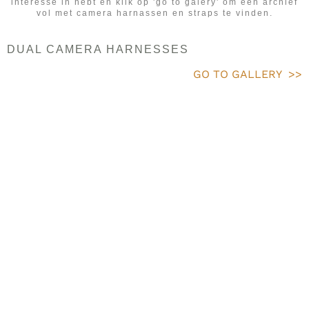
interesse in hebt en klik op 'go to galery' om een archief
vol met camera harnassen en straps te vinden.
DUAL CAMERA HARNESSES
GO TO GALLERY >>