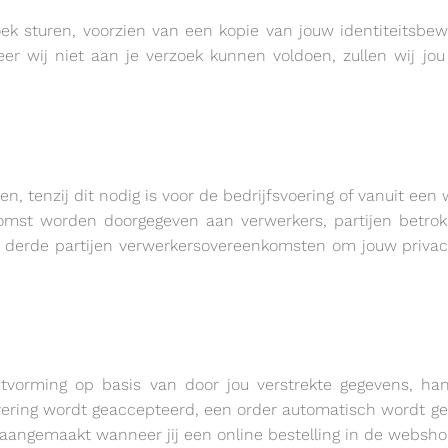
k sturen, voorzien van een kopie van jouw identiteitsbew
eer wij niet aan je verzoek kunnen voldoen, zullen wij j
, tenzij dit nodig is voor de bedrijfsvoering of vanuit een we
mst worden doorgegeven aan verwerkers, partijen betrokk
e derde partijen verwerkersovereenkomsten om jouw priva
vorming op basis van door jou verstrekte gegevens, hand
vering wordt geaccepteerd, een order automatisch wordt gea
t aangemaakt wanneer jij een online bestelling in de websho