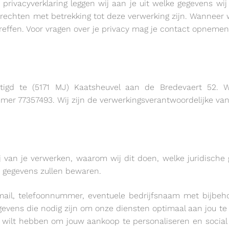
rivacyverklaring leggen wij aan je uit welke gegevens w
w rechten met betrekking tot deze verwerking zijn. Wanneer
treffen. Voor vragen over je privacy mag je contact opnem
igd te (5171 MJ) Kaatsheuvel aan de Bredevaert 52. W
er 77357493. Wij zijn de verwerkingsverantwoordelijke va
j van je verwerken, waarom wij dit doen, welke juridisch
 gegevens zullen bewaren.
e-mail, telefoonnummer, eventuele bedrijfsnaam met bijb
vens die nodig zijn om onze diensten optimaal aan jou te 
rd wilt hebben om jouw aankoop te personaliseren en social