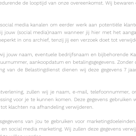
durende de looptijd van onze overeenkomst. Wij bewaren d
social media kanalen om eerder werk aan potentiële klante
bij jouw (social media)naam wanneer jij hier met het aa
rkt in ons archief, tenzij jij een verzoek doet tot verwijd
n wij jouw naam, eventuele bedrijfsnaam en bijbehorende 
ctuurnummer, aankoopdatum en betalingsgegevens. Zonder 
hting van de Belastingdienst dienen wij deze gegevens 7 ja
stverlening, zullen wij je naam, e-mail, telefoonnummer,
ssing voor je te kunnen komen. Deze gegevens gebruiken wi
tot klachten na afhandeling verwijderen.
gegevens van jou te gebruiken voor marketingdoeleinden
en social media marketing. Wij zullen deze gegevens verwijde