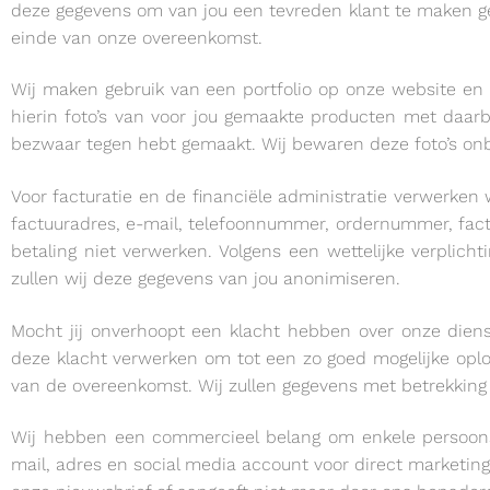
deze gegevens om van jou een tevreden klant te maken ge
einde van onze overeenkomst.
Wij maken gebruik van een portfolio op onze website en 
hierin foto’s van voor jou gemaakte producten met daar
bezwaar tegen hebt gemaakt. Wij bewaren deze foto’s onbepe
Voor facturatie en de financiële administratie verwerke
factuuradres, e-mail, telefoonnummer, ordernummer, fa
betaling niet verwerken. Volgens een wettelijke verplic
zullen wij deze gegevens van jou anonimiseren.
Mocht jij onverhoopt een klacht hebben over onze dien
deze klacht verwerken om tot een zo goed mogelijke oplo
van de overeenkomst. Wij zullen gegevens met betrekking 
Wij hebben een commercieel belang om enkele persoons
mail, adres en social media account voor direct marketing 