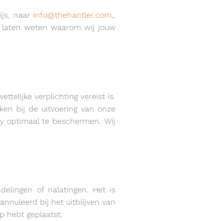
ijs, naar
info@thehantler.com,
.
ou laten weten waarom wij jouw
ttelijke verplichting vereist is.
en bij de uitvoering van onze
cy optimaal te beschermen. Wij
elingen of nalatingen. Het is
nnuleerd bij het uitblijven van
p hebt geplaatst.