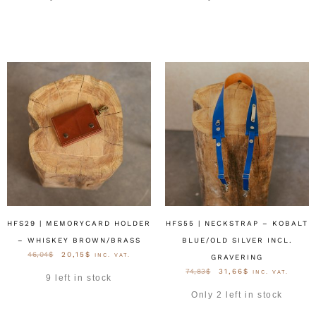
AUSFÜHRUNG WÄHLEN
AUSFÜHRUNG WÄHLEN
HFS29 | MEMORYCARD HOLDER
HFS55 | NECKSTRAP – KOBALT
– WHISKEY BROWN/BRASS
BLUE/OLD SILVER INCL.
46,04
$
20,15
$
INC. VAT.
GRAVERING
74,83
$
31,66
$
INC. VAT.
9 left in stock
Only 2 left in stock
AUSFÜHRUNG WÄHLEN