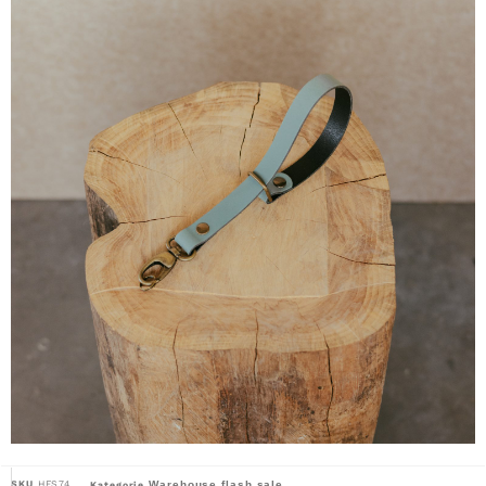
SKU
HFS74
Warehouse flash sale
Kategorie