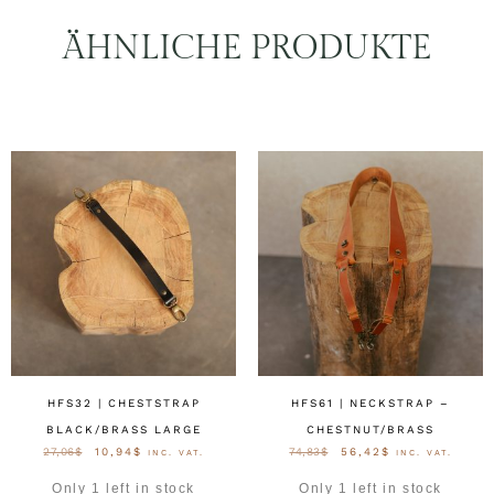
ÄHNLICHE PRODUKTE
HFS32 | CHESTSTRAP
HFS61 | NECKSTRAP –
BLACK/BRASS LARGE
CHESTNUT/BRASS
27,06
$
10,94
$
74,83
$
56,42
$
INC. VAT.
INC. VAT.
Only 1 left in stock
Only 1 left in stock