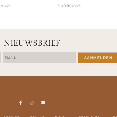
n stock
4 left in stock
CTEREN
OPTIES SELECTEREN
NIEUWSBRIEF
AANMELDEN