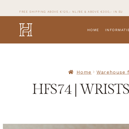
FREE SHIPPING ABOVE €125,- NL/BE & ABOVE
€300,- IN
EU
HOME
INFORMATI
Home
Warehouse f
HFS74 | WRIST