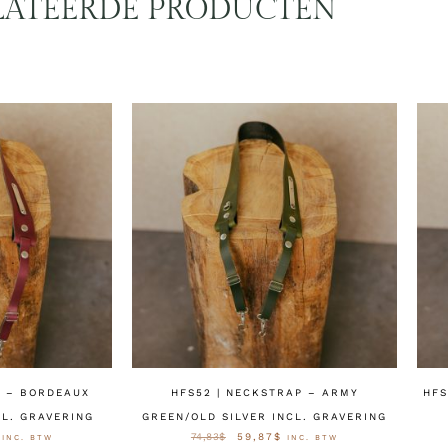
LATEERDE PRODUCTEN
P – BORDEAUX
HFS52 | NECKSTRAP – ARMY
HFS
CL. GRAVERING
GREEN/OLD SILVER INCL. GRAVERING
74,83
$
59,87
$
INC. BTW
INC. BTW