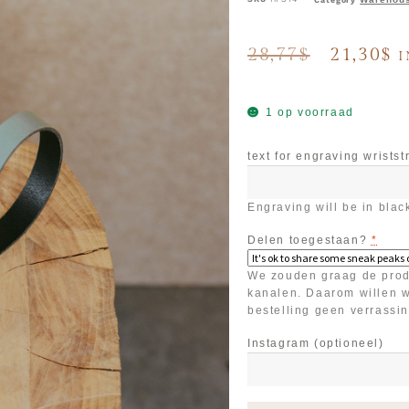
Category
28,77
$
21,30
$
I
1 op voorraad
text for engraving wrists
Engraving will be in blac
Delen toegestaan?
*
We zouden graag de prod
kanalen. Daarom willen w
bestelling geen verrassin
Instagram
(optioneel)