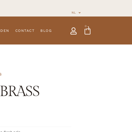
NL
0
NDEN
CONTACT
BLOG
s
/BRASS
e flash sale