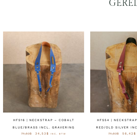
GERE
HFS16 | NECKSTRAP – COBALT
HFS54 | NECKSTRA
BLUE/BRASS INCL. GRAVERING
RED/OLD SILVER IN
74,83
$
34,53
$
74,83
$
56,42
$
INC. BTW