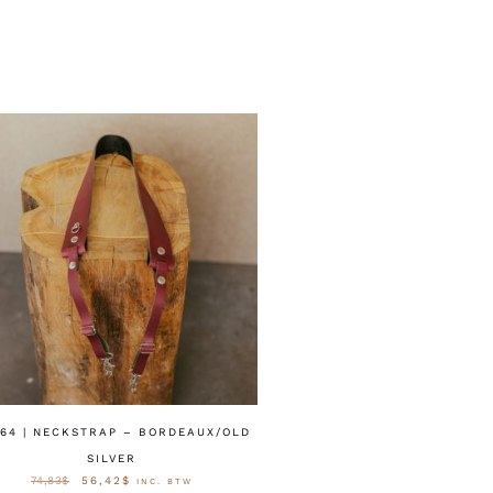
64 | NECKSTRAP – BORDEAUX/OLD
SILVER
74,83
$
56,42
$
INC. BTW