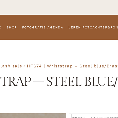
E
SHOP
FOTOGRAFIE AGENDA
LEREN FOTOACHTERGRO
lash sale
HFS74 | Wriststrap – Steel blue/Bras
STRAP – STEEL BLUE
SKU
HFS74
Warehous