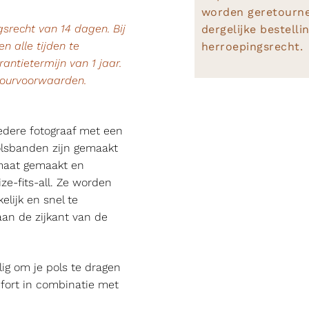
worden geretournee
srecht van 14 dagen. Bij
dergelijke bestelli
n alle tijden te
herroepingsrecht.
rantietermijn van 1 jaar.
tourvoorwaarden.
iedere fotograaf met een
lsbanden zijn gemaakt
 maat gemaakt en
ze-fits-all. Ze worden
lijk en snel te
aan de zijkant van de
ig om je pols te dragen
mfort in combinatie met