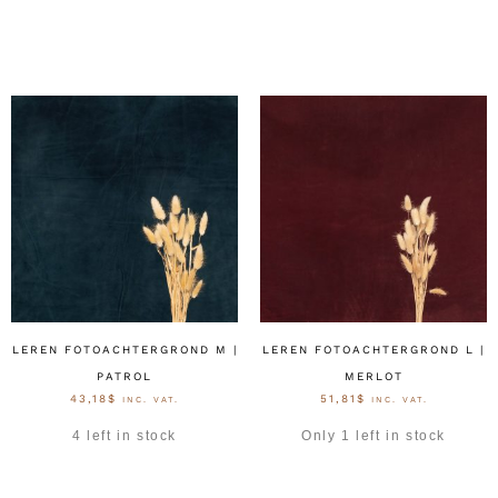
OPTIES SELECTEREN
OPTIES SELECTEREN
LEREN FOTOACHTERGROND M |
LEREN FOTOACHTERGROND L |
PATROL
MERLOT
43,18
$
51,81
$
INC. VAT.
INC. VAT.
4 left in stock
Only 1 left in stock
OPTIES SELECTEREN
OPTIES SELECTEREN