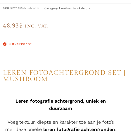
SKU
SET5335-Mushroom
Leather backdrops
Category
48,93
$
INC. VAT.
Uitverkocht
LEREN FOTOACHTERGROND SET |
MUSHROOM
Leren fotografie achtergrond, uniek en
duurzaam
Voeg textuur, diepte en karakter toe aan je foto’s
met deze unieke
leren fotografie achtergronden
.