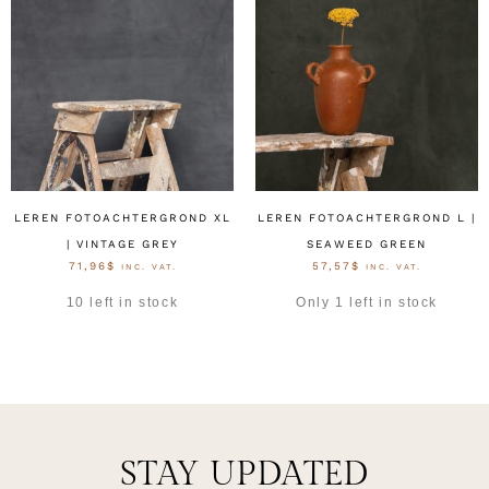
LEREN FOTOACHTERGROND XL
LEREN FOTOACHTERGROND L |
| VINTAGE GREY
SEAWEED GREEN
71,96
$
57,57
$
INC. VAT.
INC. VAT.
10 left in stock
Only 1 left in stock
OPTIES SELECTEREN
OPTIES SELECTEREN
STAY UPDATED