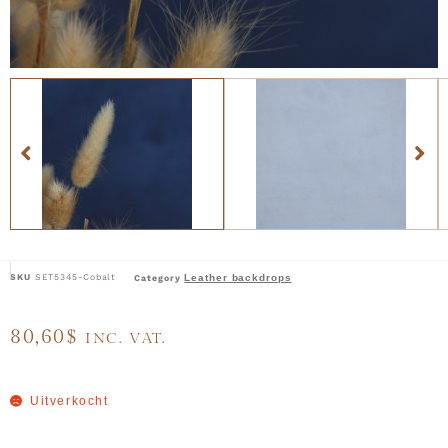
SKU
SET5345-Cobalt
Leather backdrops
Category
80,60
$
INC. VAT.
Uitverkocht