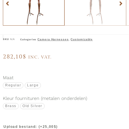
SKU
N/A
Camera Harnesses
Customizable
Categories
,
282,10
$
INC. VAT.
Maat
Regular
Large
Kleur fournituren (metalen onderdelen)
Brass
Old Silver
Upload bestand:
(+
25,00
$
)