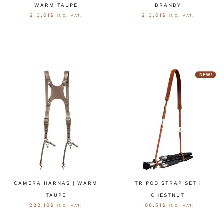
WARM TAUPE
BRANDY
213,01
$
213,01
$
INC. VAT.
INC. VAT.
SELECT OPTIONS
SELECT OPTIONS
CAMERA HARNAS | WARM
TRIPOD STRAP SET |
TAUPE
CHESTNUT
282,10
$
106,51
$
INC. VAT.
INC. VAT.