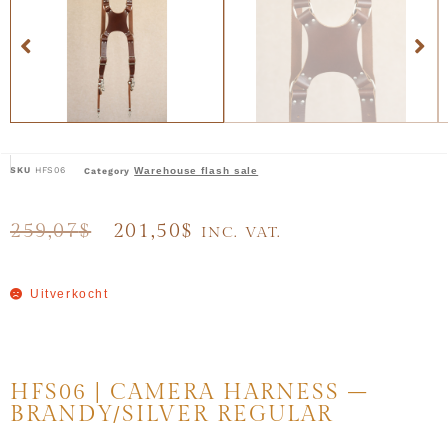
SKU
HFS06
Warehouse flash sale
Category
259,07
$
201,50
$
INC. VAT.
Uitverkocht
HFS06 | CAMERA HARNESS –
BRANDY/SILVER REGULAR