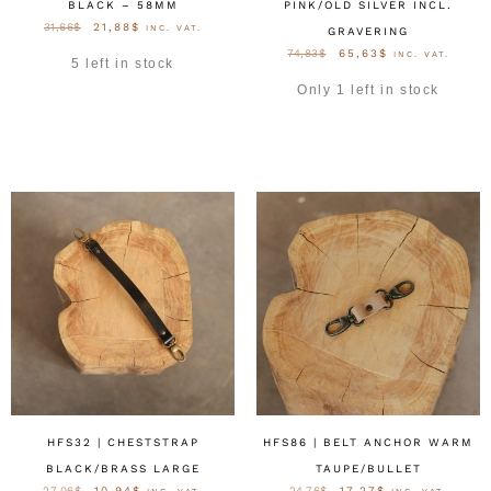
BLACK – 58MM
PINK/OLD SILVER INCL.
31,66
$
21,88
$
INC. VAT.
GRAVERING
74,83
$
65,63
$
INC. VAT.
5 left in stock
Only 1 left in stock
OPTIES SELECTEREN
OPTIES SELECTEREN
HFS32 | CHESTSTRAP
HFS86 | BELT ANCHOR WARM
BLACK/BRASS LARGE
TAUPE/BULLET
27,06
$
10,94
$
24,76
$
17,27
$