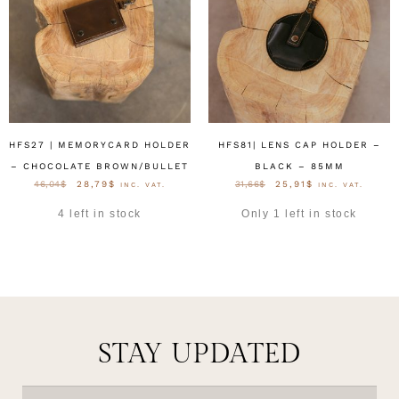
HFS27 | MEMORYCARD HOLDER
HFS81| LENS CAP HOLDER –
– CHOCOLATE BROWN/BULLET
BLACK – 85MM
46,04
$
28,79
$
31,66
$
25,91
$
INC. VAT.
INC. VAT.
4 left in stock
Only 1 left in stock
OPTIES SELECTEREN
OPTIES SELECTEREN
STAY UPDATED