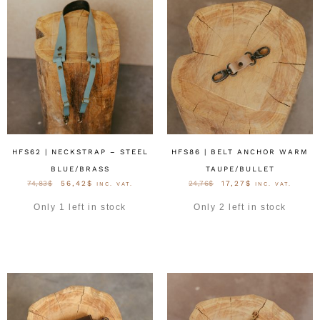
HFS62 | NECKSTRAP – STEEL
HFS86 | BELT ANCHOR WARM
BLUE/BRASS
TAUPE/BULLET
74,83
$
56,42
$
24,76
$
17,27
$
INC. VAT.
INC. VAT.
Only 1 left in stock
Only 2 left in stock
OPTIES SELECTEREN
OPTIES SELECTEREN