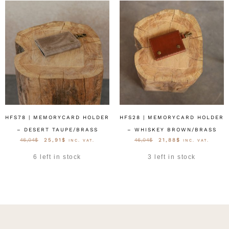
HFS78 | MEMORYCARD HOLDER
HFS28 | MEMORYCARD HOLDER
– DESERT TAUPE/BRASS
– WHISKEY BROWN/BRASS
46,04
$
25,91
$
46,04
$
21,88
$
INC. VAT.
INC. VAT.
6 left in stock
3 left in stock
OPTIES SELECTEREN
OPTIES SELECTEREN