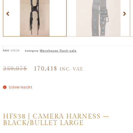
SKU
HFS38
Warehouse flash sale
Category
259,07
$
170,41
$
INC. VAT.
Uitverkocht
HFS38 | CAMERA HARNESS –
BLACK/BULLET LARGE