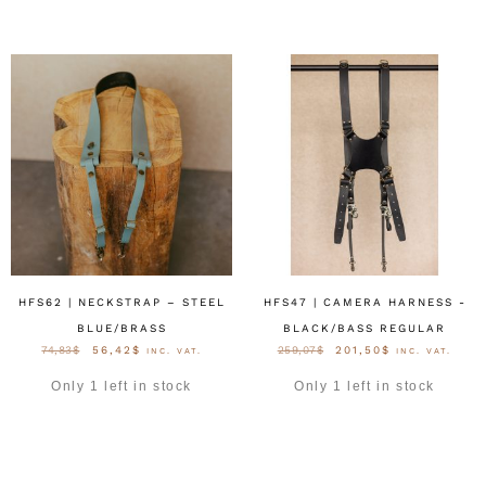
HFS62 | NECKSTRAP – STEEL
HFS47 | CAMERA HARNESS -
BLUE/BRASS
BLACK/BASS REGULAR
74,83
$
56,42
$
259,07
$
201,50
$
INC. VAT.
INC. VAT.
Only 1 left in stock
Only 1 left in stock
OPTIES SELECTEREN
OPTIES SELECTEREN