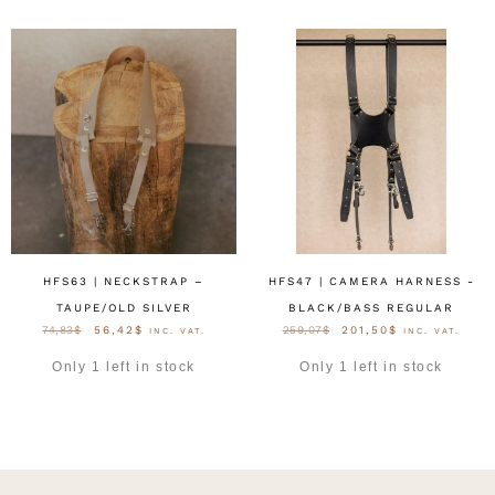
HFS63 | NECKSTRAP –
HFS47 | CAMERA HARNESS -
TAUPE/OLD SILVER
BLACK/BASS REGULAR
74,83
$
56,42
$
259,07
$
201,50
$
INC. VAT.
INC. VAT.
Only 1 left in stock
Only 1 left in stock
OPTIES SELECTEREN
OPTIES SELECTEREN