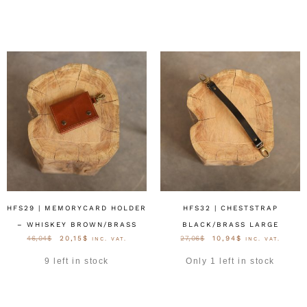
HFS29 | MEMORYCARD HOLDER
HFS32 | CHESTSTRAP
– WHISKEY BROWN/BRASS
BLACK/BRASS LARGE
46,04
$
20,15
$
27,06
$
10,94
$
INC. VAT.
INC. VAT.
9 left in stock
Only 1 left in stock
OPTIES SELECTEREN
OPTIES SELECTEREN