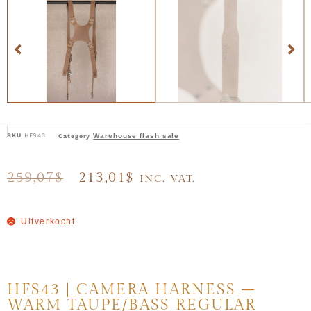
SKU
HFS43
Warehouse flash sale
Category
259,07
$
213,01
$
INC. VAT.
Uitverkocht
HFS43 | CAMERA HARNESS –
WARM TAUPE/BASS REGULAR