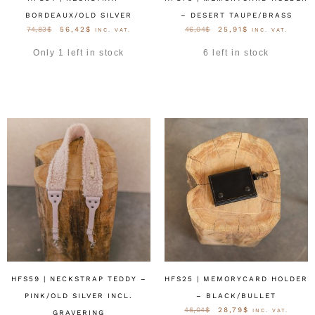
BORDEAUX/OLD SILVER
– DESERT TAUPE/BRASS
74,83
$
56,42
$
46,04
$
25,91
$
INC. VAT.
INC. VAT.
Only 1 left in stock
6 left in stock
OPTIES SELECTEREN
OPTIES SELECTEREN
HFS59 | NECKSTRAP TEDDY –
HFS25 | MEMORYCARD HOLDER
PINK/OLD SILVER INCL.
– BLACK/BULLET
46,04
$
28,79
$
INC. VAT.
GRAVERING