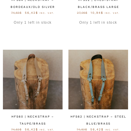
BORDEAUX/OLD SILVER
BLACK/BRASS LARGE
74,83
$
56,42
$
27,06
$
10,94
$
INC. VAT.
INC. VAT.
Only 1 left in stock
Only 1 left in stock
OPTIES SELECTEREN
OPTIES SELECTEREN
HFS60 | NECKSTRAP –
HFS62 | NECKSTRAP – STEEL
TAUPE/BRASS
BLUE/BRASS
74,83
$
56,42
$
74,83
$
56,42
$
INC. VAT.
INC. VAT.