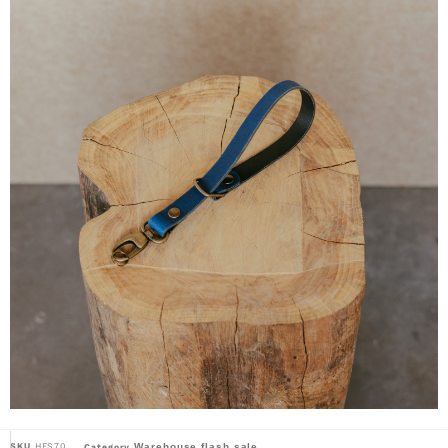
SKU
HFS70
Warehouse flash sale
Category