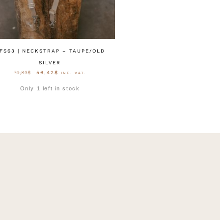
FS63 | NECKSTRAP – TAUPE/OLD
SILVER
74,83
$
56,42
$
INC. VAT.
Only 1 left in stock
OPTIES SELECTEREN