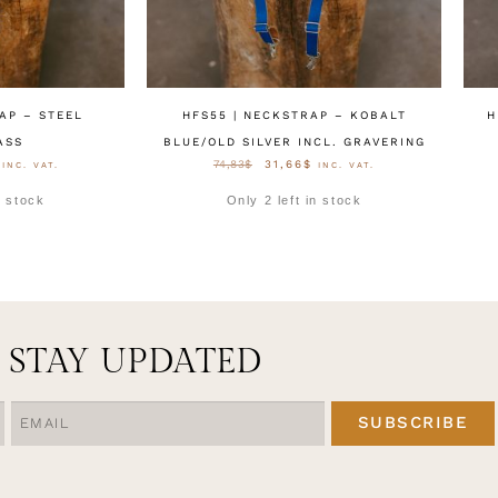
AP – STEEL
HFS55 | NECKSTRAP – KOBALT
H
ASS
BLUE/OLD SILVER INCL. GRAVERING
74,83
$
31,66
$
INC. VAT.
INC. VAT.
n stock
Only 2 left in stock
CTEREN
OPTIES SELECTEREN
STAY UPDATED
SUBSCRIBE