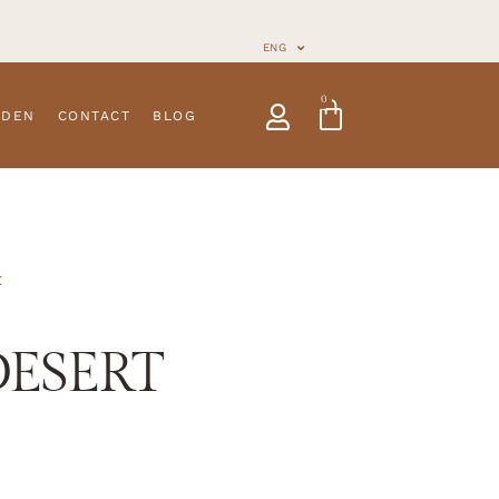
ENG
0
NDEN
CONTACT
BLOG
t
DESERT