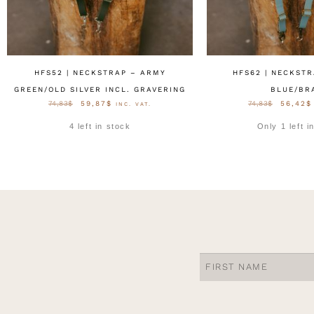
HFS52 | NECKSTRAP – ARMY
HFS62 | NECKSTR
GREEN/OLD SILVER INCL. GRAVERING
BLUE/BR
74,83
$
59,87
$
74,83
$
56,42
$
INC. VAT.
4 left in stock
Only 1 left i
OPTIES SELECTEREN
OPTIES SELE