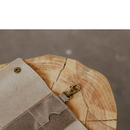
e flash sale
NC. VAT.
ycard holder: (+€ 9,99)
(optional)
k and placed in the front middle