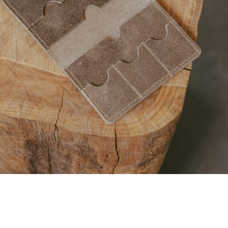
he production process on our
that we want to make sure it's not
EN AAN WINKELWAGEN