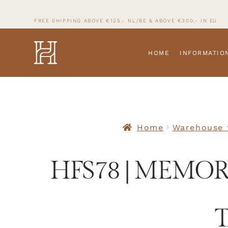
FREE SHIPPING ABOVE €125,- NL/BE & ABOVE
€300,- IN
EU
HOME
INFORMATIO
Home
Warehouse f
HFS78 | MEMO