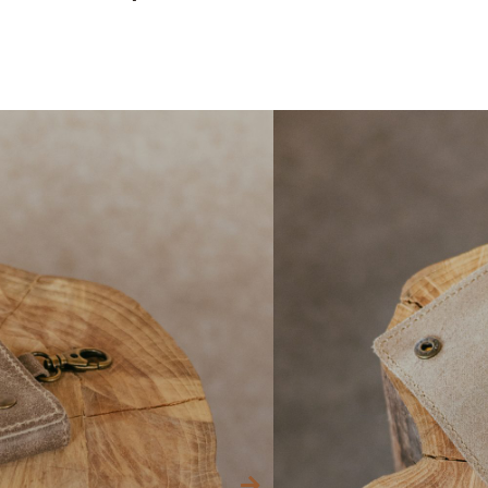
SKU
HFS78
Warehous
Category
46,04
$
25,91
$
I
Model
SD
SD/CF
text for engraving memor
Engraving will be in blac
between the buttons.