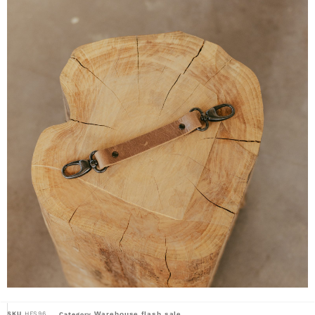
SKU
HFS96
Warehouse flash sale
Category