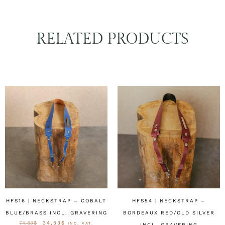
RELATED PRODUCTS
HFS16 | NECKSTRAP – COBALT
HFS54 | NECKSTRAP –
BLUE/BRASS INCL. GRAVERING
BORDEAUX RED/OLD SILVER
74,83
$
34,53
$
INC. VAT.
INCL. GRAVERING