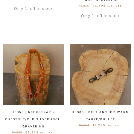
74,83
$
56,42
$
INC. VAT.
Only 1 left in stock
Only 1 left in stock
OPTIES SELECTEREN
OPTIES SELECTEREN
HFS53 | NECKSTRAP –
HFS86 | BELT ANCHOR WARM
CHESTNUT/OLD SILVER INCL.
TAUPE/BULLET
24,76
$
17,27
$
INC. VAT.
GRAVERING
74,83
$
67,93
$
INC. VAT.