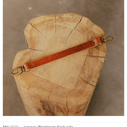
SKU
HFS93
Warehouse flash sale
Category