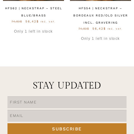
HFS62 | NECKSTRAP – STEEL
HFS54 | NECKSTRAP –
BLUE/BRASS
BORDEAUX RED/OLD SILVER
74,83
$
56,42
$
INC. VAT.
INCL. GRAVERING
74,83
$
56,42
$
INC. VAT.
Only 1 left in stock
Only 1 left in stock
OPTIES SELECTEREN
OPTIES SELECTEREN
STAY UPDATED
SUBSCRIBE