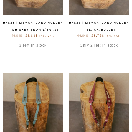
HFS28 | MEMORYCARD HOLDER
HFS25 | MEMORYCARD HOLDER
– WHISKEY BROWN/BRASS
– BLACK/BULLET
46,04
$
21,88
$
46,04
$
28,79
$
INC. VAT.
INC. VAT.
3 left in stock
Only 2 left in stock
OPTIES SELECTEREN
OPTIES SELECTEREN