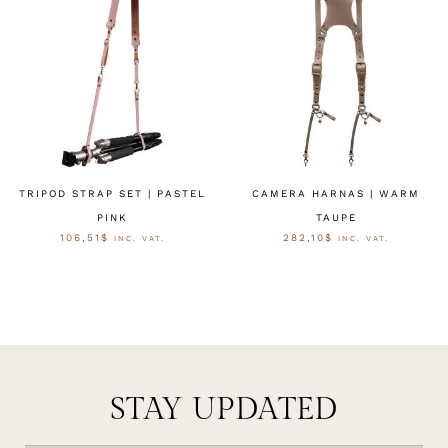
TRIPOD STRAP SET | PASTEL
CAMERA HARNAS | WARM
PINK
TAUPE
106,51
$
282,10
$
INC. VAT.
INC. VAT.
OPTIES SELECTEREN
SELECT OPTIONS
STAY UPDATED