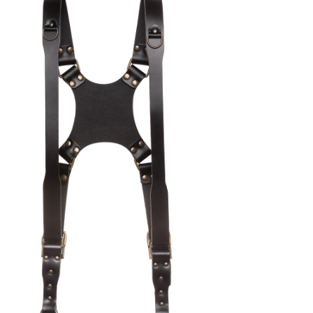
,
alen onderdelen)
lver
vering (optioneel)
(+
25,00
$
)
estand