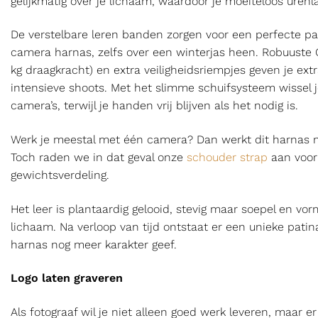
gelijkmatig over je lichaam, waardoor je moeiteloos urenl
De verstelbare leren banden zorgen voor een perfecte p
camera harnas, zelfs over een winterjas heen. Robuuste Q
kg draagkracht) en extra veiligheidsriempjes geven je extra
intensieve shoots. Met het slimme schuifsysteem wissel 
camera’s, terwijl je handen vrij blijven als het nodig is.
Werk je meestal met één camera? Dan werkt dit harnas n
Toch raden we in dat geval onze
schouder strap
aan voor
gewichtsverdeling.
Het leer is plantaardig gelooid, stevig maar soepel en vor
lichaam. Na verloop van tijd ontstaat er een unieke patin
harnas nog meer karakter geef.
Logo laten graveren
Als fotograaf wil je niet alleen goed werk leveren, maar e