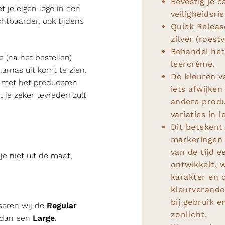
Bevestig je c
 je eigen logo in een
veiligheidsri
htbaarder, ook tijdens
Quick Release
zilver (roestv
Behandel het
 (na het bestellen)
leercrème.
harnas uit komt te zien.
De kleuren 
j met het produceren
iets afwijken
 je zeker tevreden zult
andere produ
variaties in l
Dit betekent 
markeringen 
van de tijd e
e niet uit de maat,
ontwikkelt, 
karakter en 
kleurverand
bij gebruik e
seren wij de
Regular
zonlicht.
m dan een
Large
.