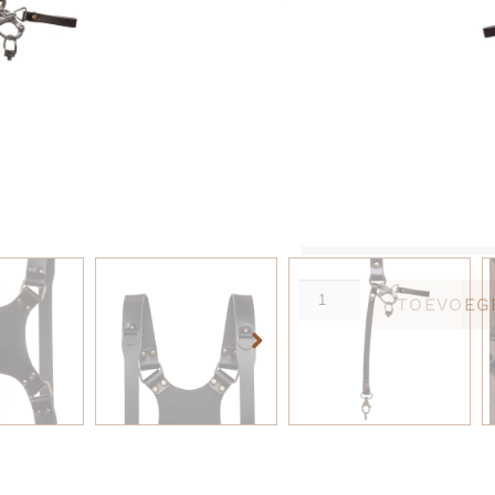
Extra’s toevoegen
1x Extra camera sch
2x Extra camera sch
2x Camera protectio
1x Leder conditioner
Mogen we beelden van jo
Instagram (optioneel):
TOEVOEG