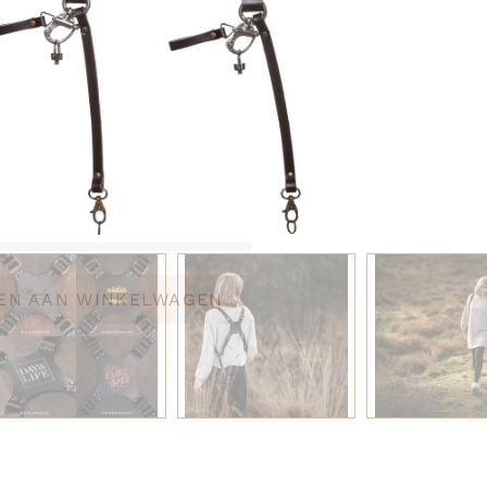
roef
(+
9,99
$
)
roeven
(+
17,50
$
)
n pads
(+
6,50
$
)
(+
14,50
$
)
uw bestelling online delen?
*
EN AAN WINKELWAGEN