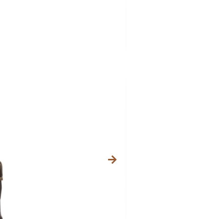
Categories
282,10
$
INC. BTW
Maat
Regular
Large
Kleur fournituren (met
Brass
Bullet
Old Si
Upload bestand voor gra
EPS, PDF, JPG of PNG b
(max file size 8 MB)
Kleur gravering:
*