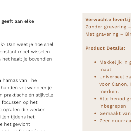
Verwachte levertij
 geeft aan elke
Zonder gravering –
Met gravering – Bi
jk? Dan weet je hoe snel
Product Details:
constant moet wisselen
 het haalt je bovendien
Makkelijk in 
maat
Universeel c
ra harnas van The
voor Canon, 
 handen vrij wanneer je
merken.
praktische én stijlvolle
Alle benodig
t focussen op het
inbegrepen
otografen die werken
Gemaakt van 
len tijdens het
Zeer duurza
je het gewicht