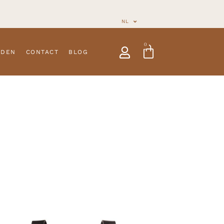
NL
0
NDEN
CONTACT
BLOG
arnesses
Customizable