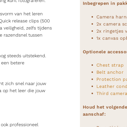
ang kunt fotograferen.
Inbegrepen in pak
asvorm van het leren
Camera harn
uick release clips (500
2x camera s
 veiligheid, zelfs tijdens
2x ringetjes 
je razendsnel tussen
1x canvas op
Optionele accesso
og steeds uitstekend.
 een betere
Chest strap
Belt anchor
Protection p
mt zich snel naar jouw
Leather cond
a op het leer die jouw
Third camera
Houd het volgende
aanschaf:
r ook professioneel