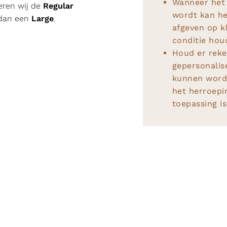
Wanneer het 
eren wij de
Regular
wordt kan het
 dan een
Large
.
afgeven op k
conditie hou
Houd er reke
gepersonalis
kunnen word
het herroepi
toepassing is