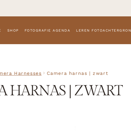
E
SHOP
FOTOGRAFIE AGENDA
LEREN FOTOACHTERGRO
mera Harnesses
Camera harnas | zwart
 HARNAS | ZWART
SKU
N/A
Camera H