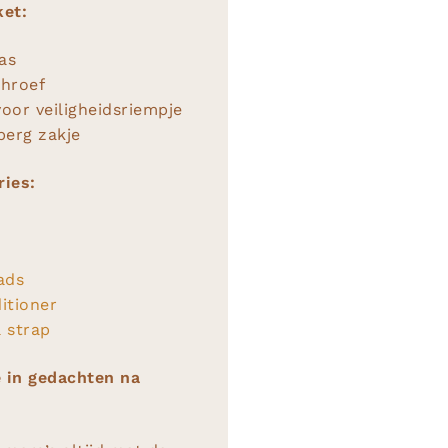
ket:
as
chroef
voor veiligheidsriempje
berg zakje
ries:
ads
itioner
 strap
 in gedachten na