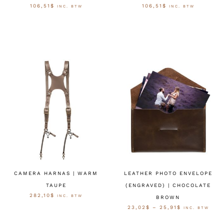
106,51
$
106,51
$
INC. BTW
INC. BTW
OPTIES SELECTEREN
OPTIES SELECTEREN
CAMERA HARNAS | WARM
LEATHER PHOTO ENVELOPE
TAUPE
(ENGRAVED) | CHOCOLATE
282,10
$
INC. BTW
BROWN
23,02
$
–
25,91
$
INC. BTW
SELECT OPTIONS