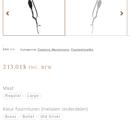
SKU
N/A
Camera Harnesses
Customizable
Categories
,
213,01
$
INC. BTW
Maat
Regular
Large
Kleur fournituren (metalen onderdelen)
Brass
Bullet
Old Silver